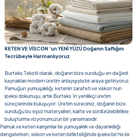
KETEN VE VİSCON ‘un YENİ YÜZÜ Doğanın Saflığını
Tecrübeyle Harmanlıyoruz
Burteks Tekstil olarak, doğanın bize sunduğu en değerli
kaynakları modern üretim anlayışıyla bir araya getiriyoruz.
Pamuğun yumuşaklığı, ketenin zarafeti ve viskon’nun
ipeksi dokunuşu, artık Burteks ’in yenilikçi üretim
süreçlerinde buluşuyor. Üretim sürecimiz, doğanın bize
sunduğu bu eşsiz materyalleri, kalite ve sürdürülebilirlikle
buluşturma vizyonumuzun bir yansımasıdır.
Pamuk ve keten karışımlar ile yumuşaklık ve dayanıklılığı
dengelerken, viskon ve keten birlikteliğinde ipeksi bir his ile