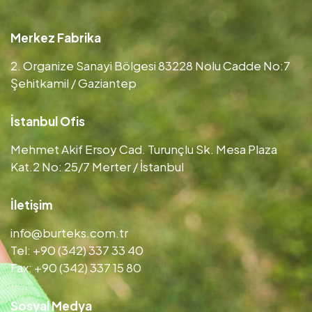
Merkez Fabrika
2. Organize Sanayi Bölgesi 83228 Nolu Cadde No:7
Şehitkamil / Gaziantep
İstanbul Ofis
Mehmet Akif Ersoy Cad. Turunçlu Sk. Mesa Plaza
Kat.2 No: 25/7 Merter / İstanbul
İletişim
info@burteks.com.tr
Tel: +90 (342) 337 33 40
Fax: +90 (342) 337 15 80
Sosyal Medya