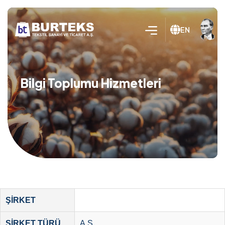
EN
Bilgi Toplumu Hizmetleri
ŞİRKET
ŞİRKET TÜRÜ
A.Ş.