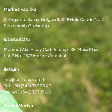
Merkez Fabrika
2. Organize Sanayi Bölgesi 83228 Nolu Cadde No:7
Şehitkamil / Gaziantep
İstanbul Ofis
Mehmet Akif Ersoy Cad. Turunçlu Sk. Mesa Plaza
Kat.2 No: 25/7 Merter / İstanbul
İletişim
info@burteks.com.tr
Tel: +90 (342) 337 33 40
Fax: +90 (342) 337 15 80
Sosyal Medya